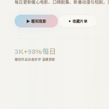
每日更新暖心电影、口碑剧集、新番动漫与短剧，
▶ 暖阳观影
✦ 收藏片单
3K+
98%
每日
暖阳作品
治愈好评
温暖更新