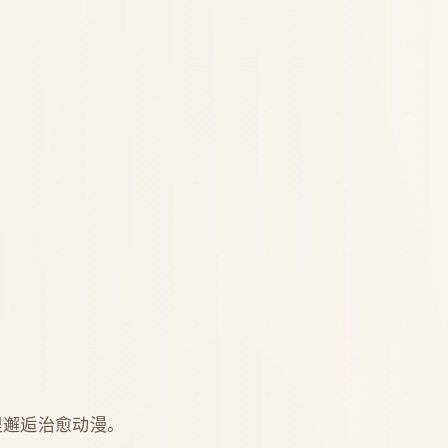
里邂逅治愈动漫。