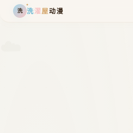
洗
濯
屋
动漫
洗
☁️