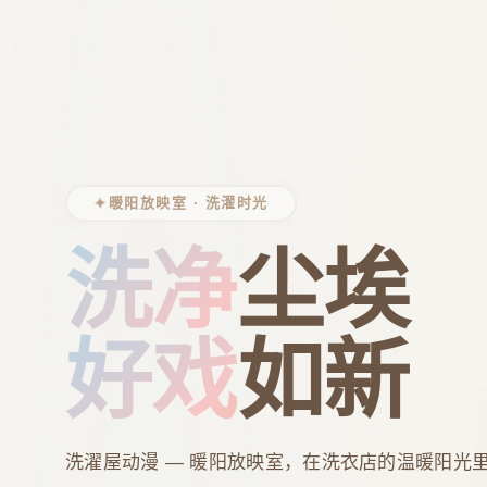
✦
暖阳放映室 · 洗濯时光
洗净
尘埃
好戏
如新
洗濯屋动漫 — 暖阳放映室，在洗衣店的温暖阳光