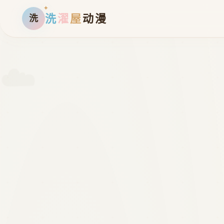
洗
濯
屋
动漫
洗
☁️