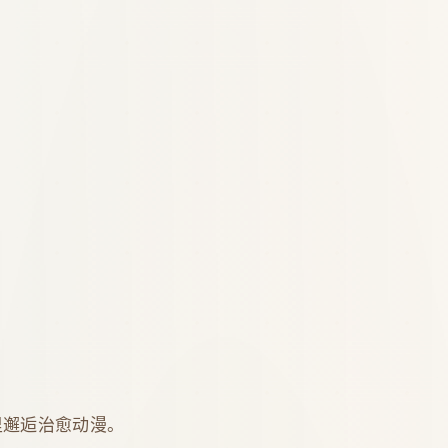
里邂逅治愈动漫。