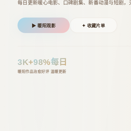
每日更新暖心电影、口碑剧集、新番动漫与短剧，
▶ 暖阳观影
✦ 收藏片单
3K+
98%
每日
暖阳作品
治愈好评
温暖更新