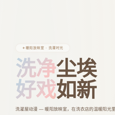
✦
暖阳放映室 · 洗濯时光
洗净
尘埃
好戏
如新
洗濯屋动漫 — 暖阳放映室，在洗衣店的温暖阳光